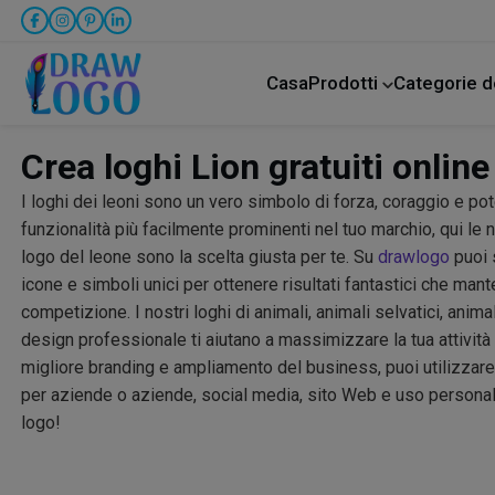
Casa
Prodotti
Categorie d
Animale domestico
Attività commercial
Assistenza all'infanzia
Crea loghi Lion gratuiti online
I loghi dei leoni sono un vero simbolo di forza, coraggio e po
funzionalità più facilmente prominenti nel tuo marchio, qui le 
logo del leone sono la scelta giusta per te. Su
drawlogo
puoi 
icone e simboli unici per ottenere risultati fantastici che man
competizione. I nostri loghi di animali, animali selvatici, anim
design professionale ti aiutano a massimizzare la tua attività 
migliore branding e ampliamento del business, puoi utilizzare
per aziende o aziende, social media, sito Web e uso personale
logo!