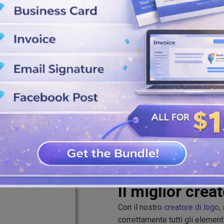
el re leone utilizzando nuovi
 il compito del leone ruggente,
stro sito Web.
Il miglior creat
Con il nostro
creatore di logo
,
correttamente tutti gli element