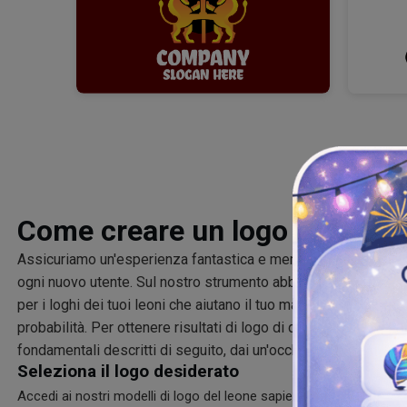
Come creare un logo con un l
Assicuriamo un'esperienza fantastica e memorabile con il nos
ogni nuovo utente. Sul nostro strumento abbiamo combinazioni d
per i loghi dei tuoi leoni che aiutano il tuo marchio a rimaner
probabilità. Per ottenere risultati di logo di qualità, devi segu
fondamentali descritti di seguito, dai un'occhiata!
Seleziona il logo desiderato
Accedi ai nostri modelli di logo del leone sapientemente progettati