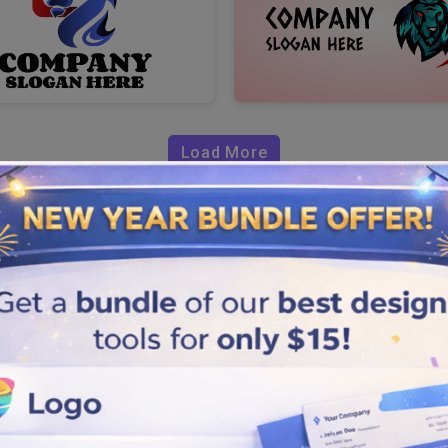
Load More
eone?
tro creatore di logo leone a
i colori, forme e stili unici
e in competizione battendo le
ire alcuni passaggi
 per scegliere quello in grado di