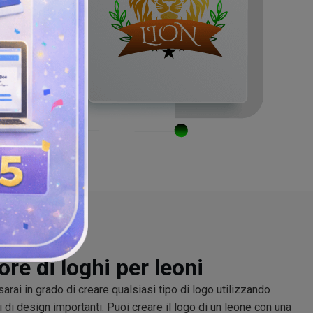
ore di loghi per leoni
 sarai in grado di creare qualsiasi tipo di logo utilizzando
i di design importanti. Puoi creare il logo di un leone con una