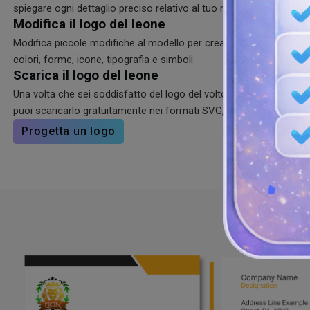
spiegare ogni dettaglio preciso relativo al tuo marchio.
Modifica il logo del leone
Modifica piccole modifiche al modello per creare fantastici loghi d
colori, forme, icone, tipografia e simboli.
Scarica il logo del leone
Una volta che sei soddisfatto del logo del volto dei tuoi sogni con
puoi scaricarlo gratuitamente nei formati SVG, PNG e JPG sul no
Progetta un logo