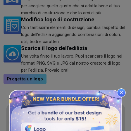
per scegliere quello giusto che si adatta bene al tuo
marchio di costruzione e che lo ami di più.
Modifica logo di costruzione
Con tantissimi elementi di design, cambia l'aspetto del
logo dell'edilizia aggiungendo combinazioni di colori,
stili, testi e caratteri.
Scarica il logo dell'edilizia
Una volta finito il tuo lavoro. Puoi scaricare il logo nei
formati PNG, SVG e JPG dal nostro creatore di logo
per l'edilizia. Provalo ora!
Progetta un logo