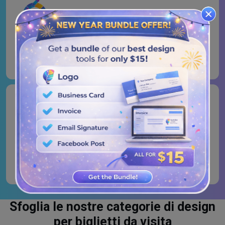
Colori dei biglietti da visita
Colora la storia del tuo brand. Scegli i colori giusti che
catturino la personalità del tuo brand e che parlino
chiaramente prima ancora che qualcuno legga una parola.
Font per biglietti da visita
Dillo con stile. I font non servono solo per la lettura e
l'arredamento; definiscono lo stile del tuo brand. Scegli i
caratteri che bilanciano stile e leggibilità.
Sfoglia le nostre categorie di design
per biglietti da visita