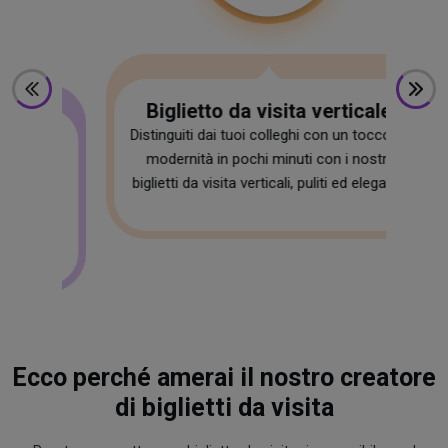
Biglietto da visita verticale
Distinguiti dai tuoi colleghi con un tocco di
d
B
modernità in pochi minuti con i nostri
one
U
biglietti da visita verticali, puliti ed eleganti.
s
no
Ecco perché amerai il nostro creatore
di biglietti da visita