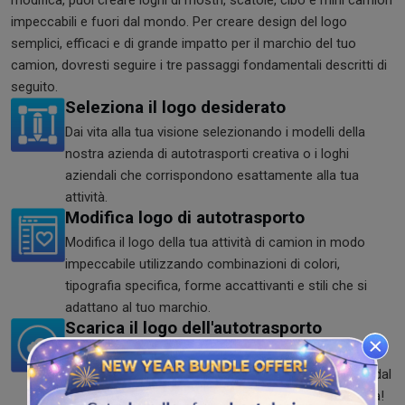
modifica, puoi creare loghi di mostri, scatole, cibo e mini camion
impeccabili e fuori dal mondo. Per creare design del logo
semplici, efficaci e di grande impatto per il marchio del tuo
camion, dovresti seguire i tre passaggi fondamentali descritti di
seguito.
Seleziona il logo desiderato
Dai vita alla tua visione selezionando i modelli della
nostra azienda di autotrasporti creativa o i loghi
aziendali che corrispondono esattamente alla tua
attività.
Modifica logo di autotrasporto
Modifica il logo della tua attività di camion in modo
impeccabile utilizzando combinazioni di colori,
tipografia specifica, forme accattivanti e stili che si
adattano al tuo marchio.
Scarica il logo dell'autotrasporto
Dopo aver completato il camion con il logo, puoi
scaricarlo. Salva il logo nei formati PNG, SVG e JPG dal
nostro creatore di logo gratuito e veloce. Provalo ora!