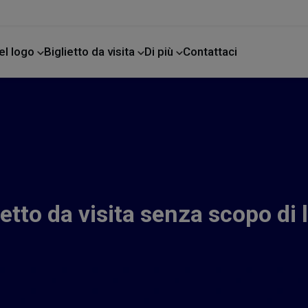
el logo
Biglietto da visita
Di più
Contattaci
e
ietto da visita senza scopo di 