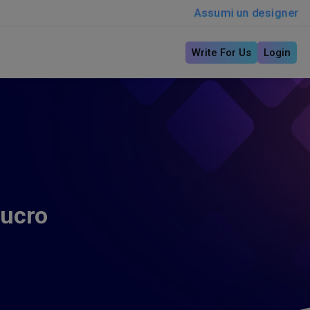
Assumi un designer
Write For Us
Login
lucro