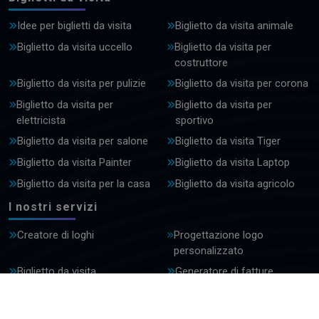
Idee per biglietti da visita
Biglietto da visita animale
Biglietto da visita uccello
Biglietto da visita per
costruttore
Biglietto da visita per pulizie
Biglietto da visita per corona
Biglietto da visita per
Biglietto da visita per
elettricista
sportivo
Biglietto da visita per salone
Biglietto da visita Tiger
Biglietto da visita Painter
Biglietto da visita Laptop
Biglietto da visita per la casa
Biglietto da visita agricolo
I nostri servizi
Creatore di loghi
Progettazione logo
personalizzato
Biglietto da visita
Generatore di fatture
Generatore di firme e-mail
Creatore di post su
Facebook