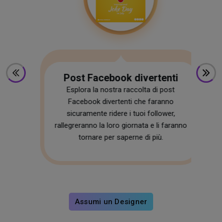
Post Facebook divertenti
Esplora la nostra raccolta di post
Facebook divertenti che faranno
ok
sicuramente ridere i tuoi follower,
ati
im
rallegreranno la loro giornata e li faranno
 e
tornare per saperne di più.
 il
Assumi un Designer