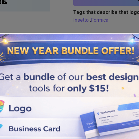
Tags that describe that logo
Insetto
,
Formica
Similar logos