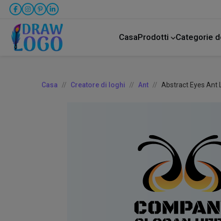
Casa
Prodotti
Categorie d
Animale domestico
Attività commercial
Assistenza all'infanzia
Casa
Creatore di loghi
Ant
Abstract Eyes Ant