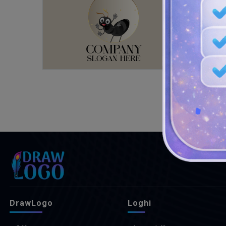
DrawLogo
Loghi