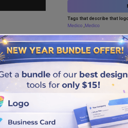
Tags that describe that logo
Medico
,
Medico
Similar logos