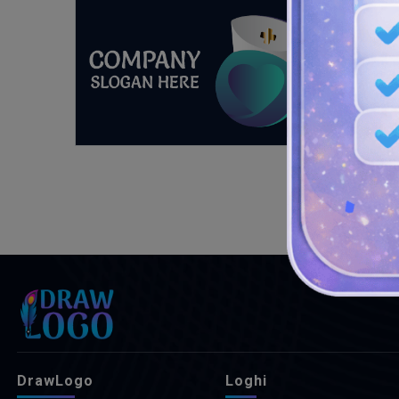
DrawLogo
Loghi