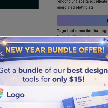
rendono una scelta eccellent
energia ed elettricisti.
Tags that describe that logo
Rotondo
,
Elettricista
Similar logos