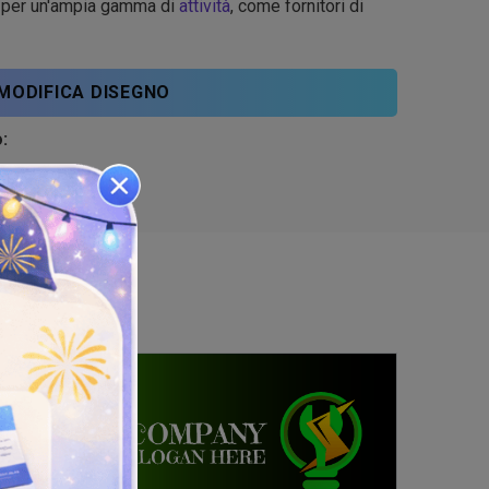
e per un'ampia gamma di
attività
, come fornitori di
MODIFICA DISEGNO
: