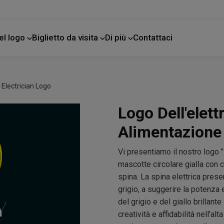
el logo
Biglietto da visita
Di più
Contattaci
e
Electrician Logo
Logo Dell'elett
Alimentazione
Vi presentiamo il nostro logo
mascotte circolare gialla con c
spina. La spina elettrica pres
grigio, a suggerire la potenza e
del grigio e del giallo brillan
creatività e affidabilità nell'al