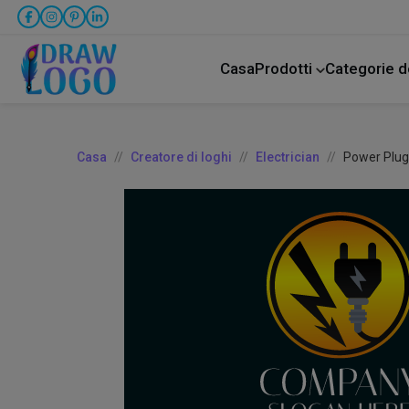
Casa
Prodotti
Categorie d
Animale domestico
Attività commercial
Assistenza all'infanzia
Casa
Creatore di loghi
Electrician
Power Plug 