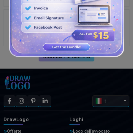
GUARDA PIÙ DISEGNI
It
DrawLogo
Loghi
Offerte
Logo dell'avvocato