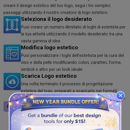
creare il design estetico del tuo logo, segui i tre semplici
passaggi utilizzando il nostro creatore di logo estetico.
Seleziona il logo desiderato
Puoi creare un numero illimitato di loghi di estetista per
la tua attività utilizzando il modello desiderato tra una
vasta gamma di idee.
Modifica logo estetico
Puoi personalizzare i loghi dell'estetista per la cura del
viso e della pelle modificando colori, caratteri, forme,
simboli e altro per un look ideale.
Scarica Logo estetico
Una volta terminato il processo di progettazione
estetica del logo, preparati a scaricarlo nei formati
SVG, JPG e PNG utilizzando il creatore di logo estetico.
Progetta un logo