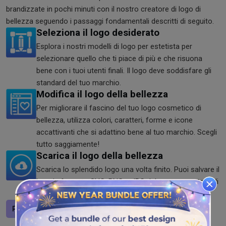
brandizzate in pochi minuti con il nostro creatore di logo di
bellezza seguendo i passaggi fondamentali descritti di seguito.
Seleziona il logo desiderato
Esplora i nostri modelli di logo per estetista per
selezionare quello che ti piace di più e che risuona
bene con i tuoi utenti finali. Il logo deve soddisfare gli
standard del tuo marchio.
Modifica il logo della bellezza
Per migliorare il fascino del tuo logo cosmetico di
bellezza, utilizza colori, caratteri, forme e icone
accattivanti che si adattino bene al tuo marchio. Scegli
tutto saggiamente!
Scarica il logo della bellezza
Scarica lo splendido logo una volta finito. Puoi salvare il
logo in formato SVG, PNG e JPG dal nostro creatore di
logo di bellezza di qualità. Provalo ora!
Progetta un logo