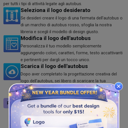
per tutti i tipi di attività legate agli autobus.
Seleziona il logo desiderato
Se desideri creare il logo di una fermata dell'autobus o
di un marchio di autobus rosso, sfoglia la nostra
libreria e scegli il modello di design giusto.
Modifica il logo dell'autobus
Personalizza il tuo modello semplicemente
aggiungendo colori, caratteri, forme, testo accattivanti
e pertinenti per dargli un tocco unico.
Scarica il logo dell'autobus
Dopo aver completato la progettazione creativa del
logo dell'autobus, sei libero di scaricare la tua
immagine nei formati desiderati, inclusi JPG, SVG e
PNG.
Progetta un logo