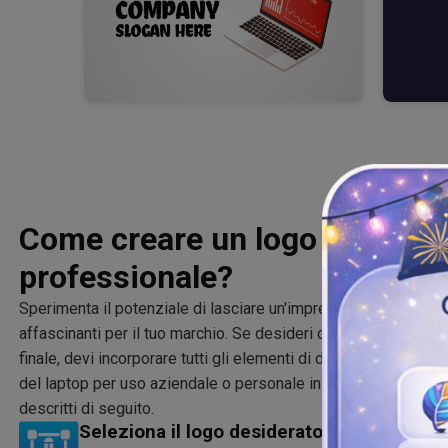
Come creare un logo per lapt
professionale?
Sperimenta il potenziale di lasciare un'impressione duratura n
affascinanti per il tuo marchio. Se desideri costruire una con
finale, devi incorporare tutti gli elementi di design importanti
del laptop per uso aziendale o personale in pochi minuti seg
descritti di seguito.
Seleziona il logo desiderato