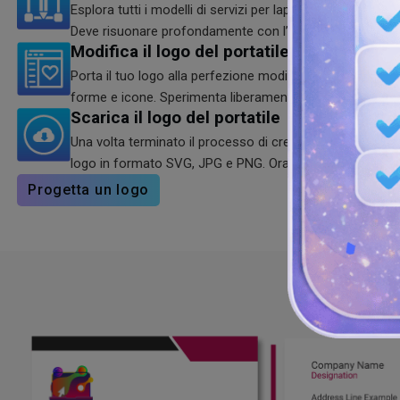
Esplora tutti i modelli di servizi per laptop o logo di neg
Deve risuonare profondamente con l’identità del tuo marc
Modifica il logo del portatile
Porta il tuo logo alla perfezione modificandolo utilizzand
forme e icone. Sperimenta liberamente per ottenere risulta
Scarica il logo del portatile
Una volta terminato il processo di creazione del logo, sc
logo in formato SVG, JPG e PNG. Ora condividilo ovunqu
Progetta un logo