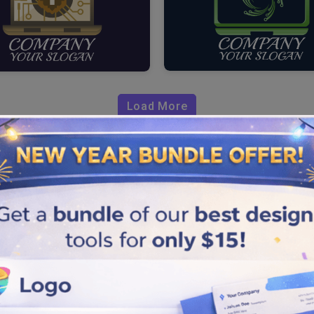
Load More
op
el regno digitale creando loghi
nessione con il tuo pubblico
. Personalizza il logo specifico
uendo alcuni semplici passaggi