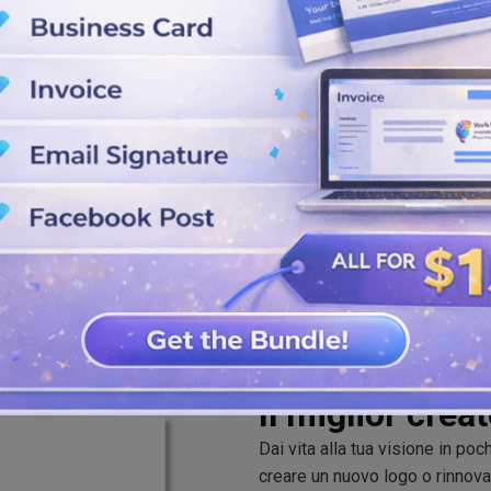
ozi per sceglierne uno specifico.
hio e il tuo pubblico.
o correttamente colori, stili,
ti di qualità.
aricalo dal nostro creatore di
e.
Il miglior crea
Dai vita alla tua visione in po
creare un nuovo logo o rinnova