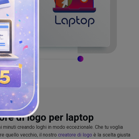
tore di logo per laptop
chi minuti creando loghi in modo eccezionale. Che tu voglia
re quello vecchio, il nostro
creatore di logo
è la scelta giusta