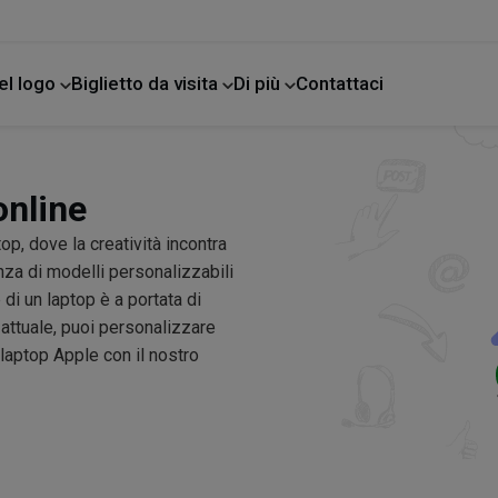
el logo
Biglietto da visita
Di più
Contattaci
e
online
p, dove la creatività incontra
anza di modelli personalizzabili
di un laptop è a portata di
 attuale, puoi personalizzare
 laptop Apple con il nostro