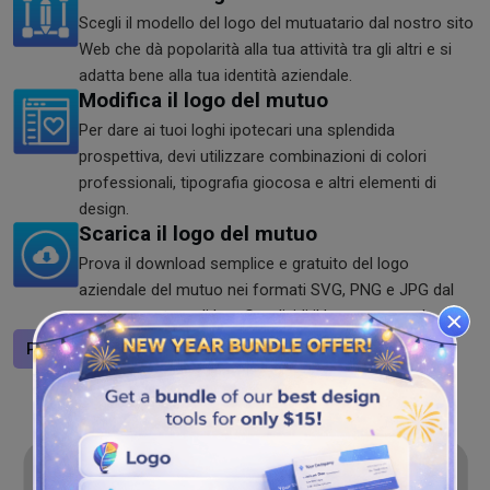
Scegli il modello del logo del mutuatario dal nostro sito
Web che dà popolarità alla tua attività tra gli altri e si
adatta bene alla tua identità aziendale.
Modifica il logo del mutuo
Per dare ai tuoi loghi ipotecari una splendida
prospettiva, devi utilizzare combinazioni di colori
professionali, tipografia giocosa e altri elementi di
design.
Scarica il logo del mutuo
Prova il download semplice e gratuito del logo
aziendale del mutuo nei formati SVG, PNG e JPG dal
nostro creatore di loo. Condividi il logo ovunque!
Progetta un logo