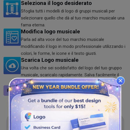
Seleziona il logo desiderato
Sfoglia tutti i modelli di logo di gruppi musicali per
selezionare quello che dà al tuo marchio musicale una
fama eterna.
Modifica logo musicale
Parla ad alta voce del tuo marchio musicale
modificando il logo in modo professionale utilizzando i
colori, le forme, le icone e il testo giusti.
Scarica Logo musicale
Una volta che sei soddisfatto del logo del tuo gruppo
musicale, scaricalo rapidamente. Salva facilmente il
logo in formato PNG, SVG e JPG.
Progetta un logo