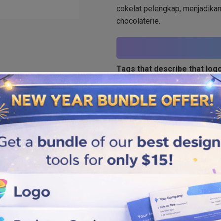
cokelat pelengkap, menjadika
chocolaterie.
Tags that describe that logo
Kue
,
Cokelat
Similar logos