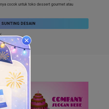
nnya cocok untuk toko dessert gourmet atau
SUNTING DESAIN
: