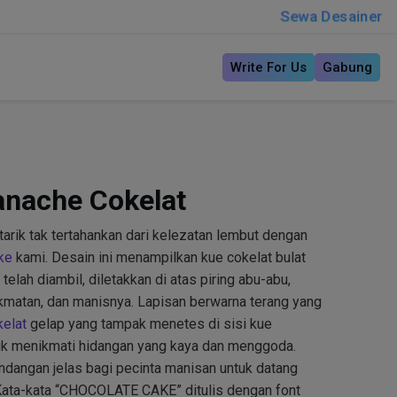
Sewa Desainer
Write For Us
Gabung
anache Cokelat
arik tak tertahankan dari kelezatan lembut dengan
ke
kami. Desain ini menampilkan kue cokelat bulat
elah diambil, diletakkan di atas piring abu-abu,
matan, dan manisnya. Lapisan berwarna terang yang
kelat
gelap yang tampak menetes di sisi kue
uk menikmati hidangan yang kaya dan menggoda.
ndangan jelas bagi pecinta manisan untuk datang
 Kata-kata “CHOCOLATE CAKE” ditulis dengan font