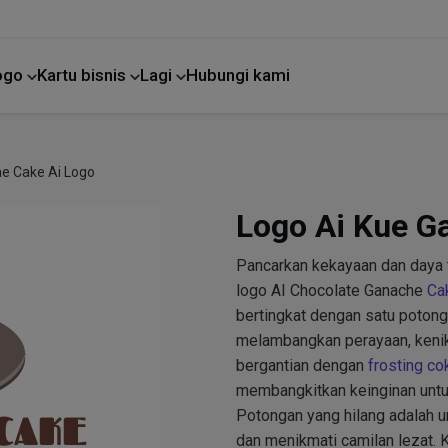
Logo
Kartu bisnis
Lagi
Hubungi kami
Perbaikan rumah
e Cake Ai Logo
Logo Ai Kue G
Pancarkan kekayaan dan daya t
logo AI Chocolate Ganache
Ca
bertingkat dengan satu potong t
melambangkan perayaan, kenik
bergantian dengan
frosting co
membangkitkan keinginan unt
Potongan yang hilang adalah u
dan menikmati camilan lezat.