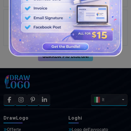
GUARDA PIÙ DISEGNI
It
DrawLogo
Loghi
Offerte
Logo dell'avvocato