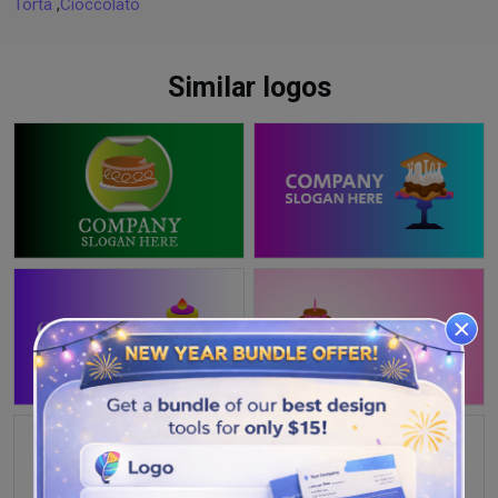
Torta
,
Cioccolato
Similar logos