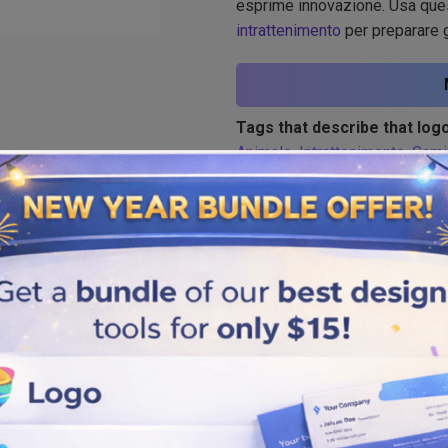
esprime innovazione. Usa ques
intrattenimento
per preparare gli
Tags that describe that logo
Animale
,
Intrattenimento
,
Gami
Similar logos