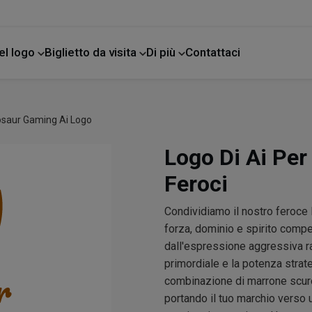
el logo
Biglietto da visita
Di più
Contattaci
e
osaur Gaming Ai Logo
Logo Di Ai Per 
Feroci
Condividiamo il nostro feroce
forza, dominio e spirito compet
dall'espressione aggressiva ra
primordiale e la potenza strat
combinazione di marrone scuro
portando il tuo marchio verso