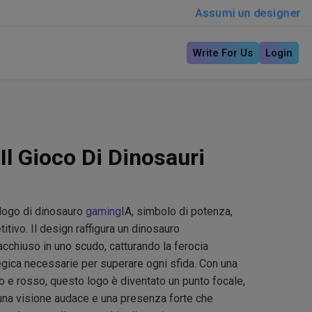
Assumi un designer
Write For Us
Login
Il Gioco Di Dinosauri
 logo di dinosauro
gaming
IA, simbolo di potenza,
itivo. Il design raffigura un dinosauro
cchiuso in uno scudo, catturando la ferocia
egica necessarie per superare ogni sfida. Con una
 e rosso, questo logo è diventato un punto focale,
 una visione audace e una presenza forte che