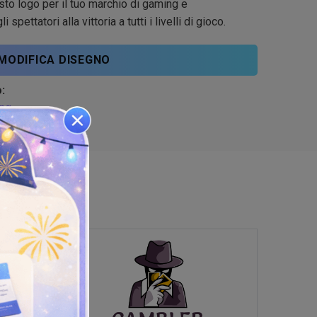
to logo per il tuo marchio di gaming e
 spettatori alla vittoria a tutti i livelli di gioco.
MODIFICA DISEGNO
:
ng