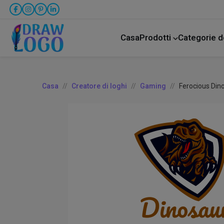
Casa
Prodotti
Categorie d
Animale domestico
Attività commercial
Assistenza all'infanzia
Casa
Creatore di loghi
Gaming
Ferocious Din