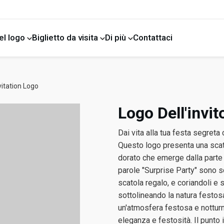
el logo
Biglietto da visita
Di più
Contattaci
e
vitation Logo
Logo Dell'invit
Dai vita alla tua festa segreta 
Questo logo presenta una scato
dorato che emerge dalla parte 
parole "Surprise Party" sono s
scatola regalo, e coriandoli e s
sottolineando la natura festos
un'atmosfera festosa e notturn
eleganza e festosità. Il punto 