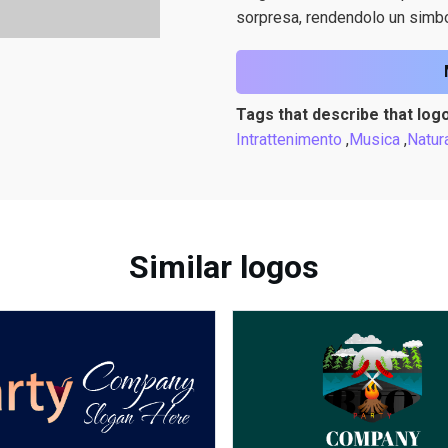
sorpresa, rendendolo un simbol
Tags that describe that logo
Intrattenimento
,
Musica
,
Natur
Similar logos