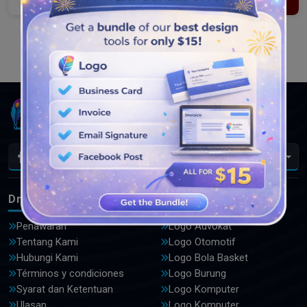
Load More
Id
DrawLogo
Logo
Penawaran
Logo Advokat
Tentang Kami
Logo Otomotif
Hubungi Kami
Logo Bola Basket
Términos y condiciones
Logo Burung
Syarat dan Ketentuan
Logo Komputer
Ulasan
Logo Komputer